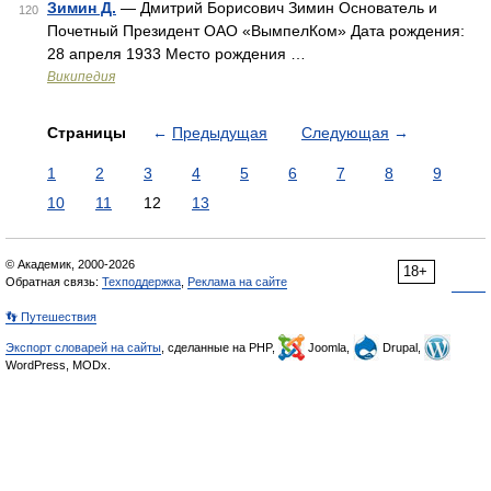
Зимин Д.
— Дмитрий Борисович Зимин Основатель и
120
Почетный Президент ОАО «ВымпелКом» Дата рождения:
28 апреля 1933 Место рождения …
Википедия
Страницы
←
Предыдущая
Следующая
→
1
2
3
4
5
6
7
8
9
10
11
12
13
© Академик, 2000-2026
18+
Обратная связь:
Техподдержка
,
Реклама на сайте
👣 Путешествия
Экспорт словарей на сайты
, сделанные на PHP,
Joomla,
Drupal,
WordPress, MODx.