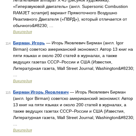
летательный аппарат X 43 (рисунок художника).
«Гиперзвуковой двигатель» (англ. Supersonic Combustion
RAMJET scramjet) вариант Прямоточного Воздушно
Реактивного Двигателя («ПВРД»), который отличается от
обычного&#8230; …
Википедия
Бирман, Игорь
— Игорь Яковлевич Бирман (англ. Igor
114
Birman) советско американский экономист. Автор 13 книг на
пяти языках и около 200 статей в журналах, а также
ведущих газетах СССР–России и США (Известия,
Литературная газета, Wall Street Journal, Washington&#8230;
…
Википедия
Бирман Игорь Яковлевич
— Игорь Яковлевич Бирман
115
(англ. Igor Birman) советско американский экономист. Автор
13 книг на пяти языках и около 200 статей в журналах, а
также ведущих газетах СССР–России и США (Известия,
Литературная газета, Wall Street Journal, Washington&#8230;
…
Википедия